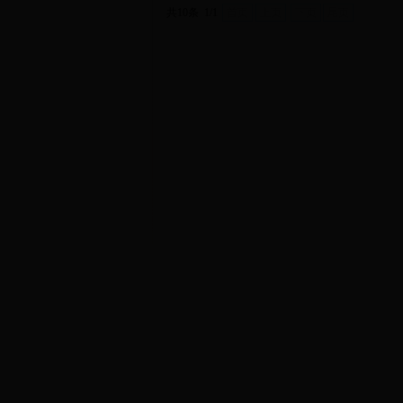
共10条 1/1
首页
上页
下页
尾页