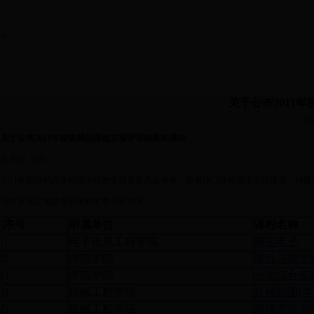
>
关于公布2011
201
关于公布
2011
年校级精品课程立项评审结果的通知
各学院（部）：
2011年校级精品课程经学校教学指导委员会评审，共有18门课程获准立项建设，待
现将获准立项建设的课程名单公布如下：
序号
所属单位
课程名称
1
电子信息工程学院
模拟电子
2
师范学院
课程与教学
3
师范学院
小学综合实
4
机械工程学院
机械制图(本
5
机械工程学院
焊接方法与