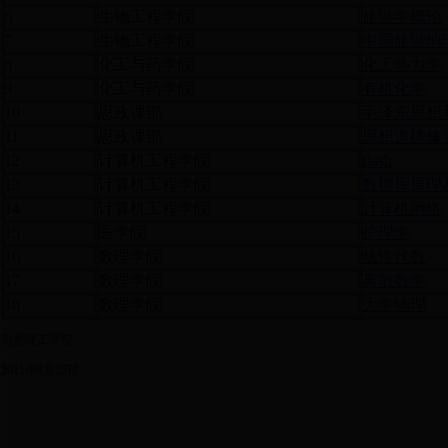
6
生物工程学院
旅游学概论
7
生物工程学院
中国旅游地
8
化工与药学院
化工热力学
9
化工与药学院
有机化学
10
思政课部
毛泽东思想
11
思政课部
思想道德修
12
计算机工程学院
flash
13
计算机工程学院
数据库原理
14
计算机工程学院
计算机网络
15
医学院
护理学
16
数理学院
线性代数
17
数理学院
离散数学
18
数理学院
大学物理
荆楚理工学院
2011年6月25日