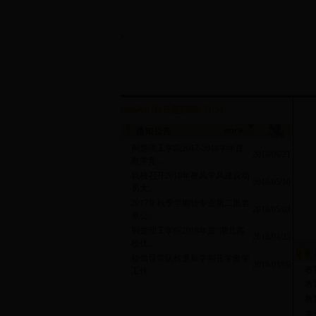
>
2026年8月6日星期四9:53:34
荆楚理工学院2017-2018学年度
·
2018/06/21
教学竞...
我校召开2018年教风学风建设动
·
2018/05/10
员大...
2017年秋季学期转专业第二批名
·
2018/05/03
单公...
荆楚理工学院2018年度“湖北高
·
2018/04/25
校优...
校领导带队检查新学期开学教学
·
2018/03/09
·
教
工作
·
教
·
教
·
关