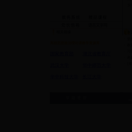
·
关
·
坚
高校思想政治理论课教学资源库
·
教
·
习
国家教育部
湖北省教育厅
·
蒋
·
[
武汉大学
华中师范大学
华中科技大学
长江大学