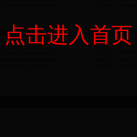
于公布2011年校级精品课程立项评...
2011/09/16
·
关于校级教
点击进入首页
·
荆楚理工学
持以本为本 推进四个回归 建设中...
2018/07/05
·
荆楚理工学
育部部长陈宝生在全国教育工作会...
2018/07/05
·
荆楚理工学
近平代表第十八届中央委员会向党...
2018/01/12
·
荆楚理工学
超良主持省委常委会会议强调 更加...
2018/01/12
·
荆楚理工学
湖北日报] 蒋超良：办好“新时代湖...
2018/01/12