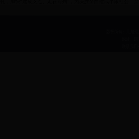
托，加快
“
建成支点、走在前列
”
，为决胜全面建成小康社会、全