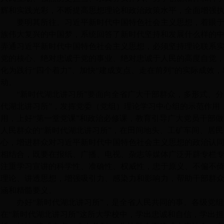
辉和实践光彩，不断提高思想理论和政治政策水平，全面增强
要明其所往。习近平新时代中国特色社会主义思想，着眼
族伟大复兴的中国梦，系统回答了新时代坚持和发展什么样的
弄通习近平新时代中国特色社会主义思想，必须坚持理论联系
党的核心、绝对忠诚于党的事业、绝对忠诚于人民的高度自觉
化为践行
“
四个着力
”
、加快
“
建成支点、走在前列
”
的实际成效，
动。
“
新时代湖北讲习所
”
要面向全省广大干部群众，多形式、分
代湖北讲习所
”
，发挥党委（党组）理论学习中心组的示范作用
用，上好
“
第一堂党课
”
和政治必修课，教育引导广大党员干部做
人民群众的
“
新时代湖北讲习所
”
，在田间地头、工矿车间、居民
心，增进群众对习近平新时代中国特色社会主义思想的政治认
相结合，既要在报纸、广播、电视、杂志等媒体广泛开辟专栏
注重学习宣讲的科学性、准确性、权威性，忠于原义、不偏不
理论、讲透思想，增强吸引力、感染力和影响力，帮助干部群
涵和精髓要义。
办好
“
新时代湖北讲习所
”
，是全省人民共同的事。各级党组
在
“
新时代湖北讲习所
”
这所大学校中，学出忠诚和自信，学出担