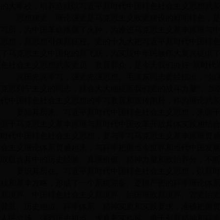
的大学校，培养造就以习近平新时代中国特色社会主义思想武
思想建党、理论强党是马克思主义政党建设的鲜明特色，
习所，为中国革命播撒了火种，为推进马克思主义基本原理与
思想，新思想引领新征程。党的十九大把习近平新时代中国特
了马克思主义中国化的新飞跃，为实现中华民族伟大复兴提供
色社会主义思想武装党员、教育群众，是今天我们办好
“
新时代
兴国先兴学习，强党先强思想。毛泽东同志曾经指出，
“
如
克思列宁主义的同志，就会大大地提高我们党的战斗力量
”
。加
代中国特色社会主义思想的学习教育和宣传阐释，作为理论武
要知其所来。习近平新时代中国特色社会主义思想，来源
源于马克思主义基本原理与新时代中国改革开放具体实践相结
时代中国特色社会主义思想，要与学习马克思主义基本原理贯
会主义理论体系贯通起来，与科学把握当今世界和当代中国发
取蕴含其中的历史经验、真理价值、精神力量和政治养分，不
要识其所在。习近平新时代中国特色社会主义思想，以新
核和基本方略，形成了一个系统完备、逻辑严密的科学理论体
新境界、中国特色社会主义新境界、治国理政新境界、管党治
背景、历史地位、科学体系、精神实质和实践要求，准确把握
人民立场、强烈历史担当、求真务实作风、勇于创新精神和科