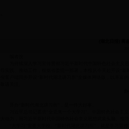
>
[湖北日报] 
201
编者按
为持续深入学习宣传贯彻习近平新时代中国特色社会主义
导实践、推动工作，根据省委统一部署，本报从今天起开设
“
新
报客户端同步开设
“
新时代湖北讲习所
”
全媒体网络版，以丰富的
敬请关注。
办
开办
“
新时代湖北讲习所
”
，是一件大好事。
习近平总书记要求
“
全党来一个大学习
”
。中国特色社会主义
大动力，用习近平新时代中国特色社会主义思想武装头脑、指
“
大学习
”
需要大学校。
“
新时代湖北讲习所
”
，就是学习宣传