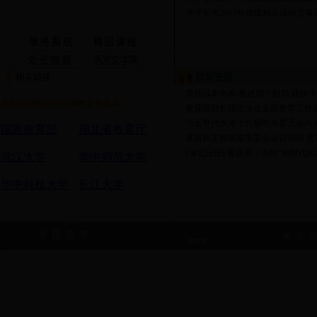
·
关于公布2011年校级精品课程立项评.
·
坚持以本为本 推进四个回归 建设中..
高校思想政治理论课教学资源库
·
教育部部长陈宝生在全国教育工作会.
·
习近平代表第十八届中央委员会向党.
国家教育部
湖北省教育厅
·
蒋超良主持省委常委会会议强调 更加.
·
[湖北日报] 蒋超良：办好“新时代湖..
武汉大学
华中师范大学
华中科技大学
长江大学