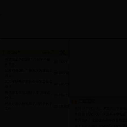
>
荆楚理工学院2017-2018学年度
·
2018/06/21
教学竞...
我校召开2018年教风学风建设动
·
2018/05/10
员大...
2017年秋季学期转专业第二批名
·
2018/05/03
单公...
荆楚理工学院2018年度“湖北高
·
2018/04/25
校优...
校领导带队检查新学期开学教学
·
2018/03/09
·
教育部 财政部关于印发高等学校创新.
工作
·
教育部 财政部关于实施高等学校创新.
·
教育部关于全面提高高等教育质量的.
·
关于公布2010年校级精品课程的通