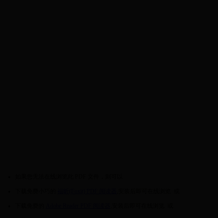
如果您无法在线浏览此 PDF 文件，则可以
下载免费小巧的
福昕(Foxit) PDF 阅读器
,安装后即可在线浏览 或
下载免费的
Adobe Reader PDF 阅读器
,安装后即可在线浏览 或